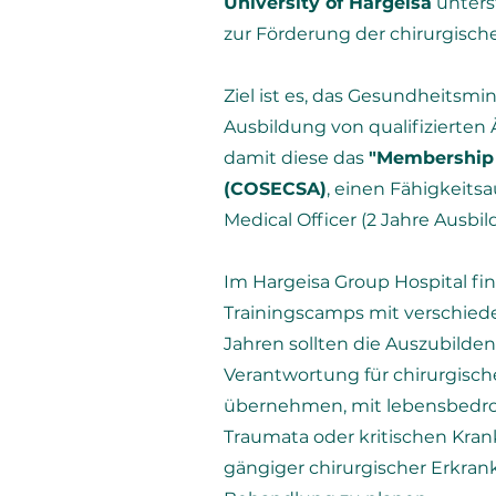
University of Hargeisa
unterst
zur Förderung der chirurgisch
Ziel ist es, das Gesundheitsmi
Ausbildung von qualifizierten
damit diese das
"Membership 
(COSECSA)
, einen Fähigkeitsa
Medical Officer (2 Jahre Ausb
Im Hargeisa Group Hospital f
Trainingscamps mit verschiede
Jahren sollten die Auszubilden
Verantwortung für chirurgisch
übernehmen, mit lebensbedroh
Traumata oder kritischen Kra
gängiger chirurgischer Erkra