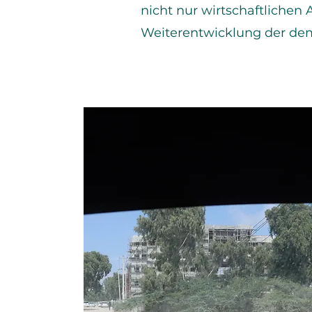
nicht nur wirtschaftlichen
Weiterentwicklung der dem
Addresse
2RR5+CRH,
Okpoga 973103,
Benue, Nigeria