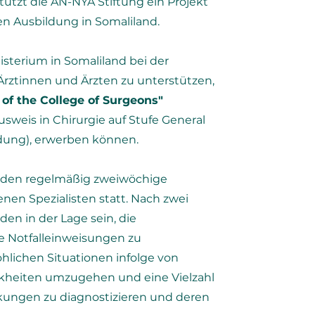
ützt die AN-NYA Stiftung ein Projekt
en Ausbildung in Somaliland.
nisterium in Somaliland bei der
 Ärztinnen und Ärzten zu unterstützen,
of the College of Surgeons"
usweis in Chirurgie auf Stufe General
ildung), erwerben können.
inden regelmäßig zweiwöchige
nen Spezialisten statt. Nach zwei
den in der Lage sein, die
e Notfalleinweisungen zu
lichen Situationen infolge von
nkheiten umzugehen und eine Vielzahl
nkungen zu diagnostizieren und deren